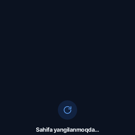
Sahifa yangilanmoqda…